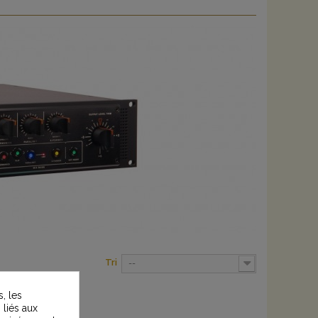
Tri
--
, les
 liés aux