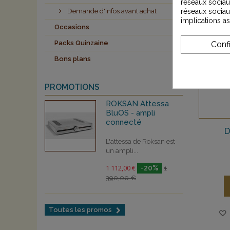
réseaux sociaux
réseaux sociau
Demande d'infos avant achat
implications a
Occasions
Packs Quinzaine
Conf
Bons plans
PROMOTIONS
ROKSAN Attessa
BluOS - ampli
connecté
L'attessa de Roksan est
un ampli...
1 112,00 €
-20%
1
390,00 €
Toutes les promos