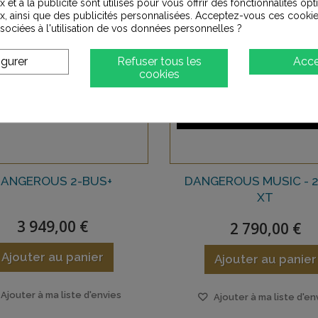
 et à la publicité sont utilisés pour vous offrir des fonctionnalités op
x, ainsi que des publicités personnalisées. Acceptez-vous ces cookie
ssociées à l'utilisation de vos données personnelles ?
igurer
Refuser tous les
Acce
cookies
DANGEROUS 2-BUS+
DANGEROUS MUSIC - 
XT
3 949,00 €
2 790,00 €
Ajouter au panier
Ajouter au panier
Ajouter à ma liste d'envies
Ajouter à ma liste d'en