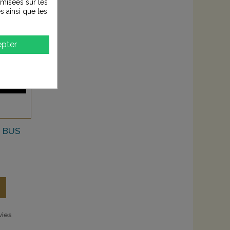
timisées sur les
s ainsi que les
pter
2 BUS
vies