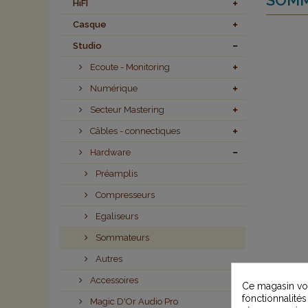
HiFI
Casque
Studio
Ecoute - Monitoring
Numérique
Secteur Mastering
Câbles - connectiques
Hardware
Préamplis
Compresseurs
Egaliseurs
Sommateurs
Autres
Accessoires
Ce magasin vou
fonctionnalités
Magic D'Or Audio Pro