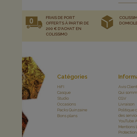
FRAIS DE PORT
COLISSIM
OFFERTS À PARTIR DE
DOMICIL
200 € D'ACHAT EN
COLISSIMO
Catégories
Inform
HiFI
Avis Clien
Casque
Qui somm
Studio
CGV
Occasions
Livraison
Packs Quinzaine
Politique 
des servic
Bons plans
YouTube A
Mentions 
Protectio