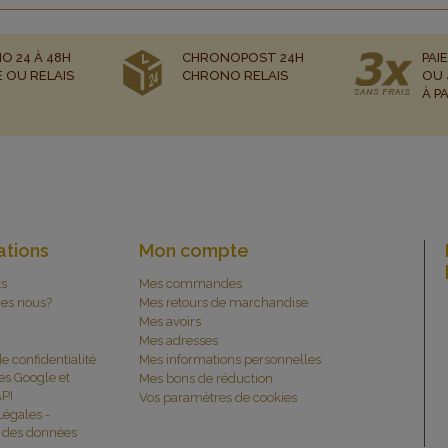
O 24 À 48H
CHRONOPOST 24H
PAI
E OU RELAIS
CHRONO RELAIS
OU 
À P
ations
Mon compte
ts
Mes commandes
es nous?
Mes retours de marchandise
Mes avoirs
Mes adresses
de confidentialité
Mes informations personnelles
es Google et
Mes bons de réduction
PI
Vos paramètres de cookies
Légales -
n des données