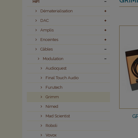
HiFI
Dématerialisation
DAC
Amplis
Enceintes
Câbles
Modulation
Audioquest
Final Touch Audio
Furutech
Grimm
Nimed
G
Mad Scientist
Roboli
Vovox