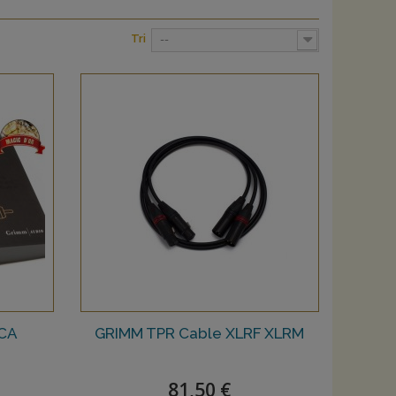
Tri
--
RCA
GRIMM TPR Cable XLRF XLRM
81,50 €