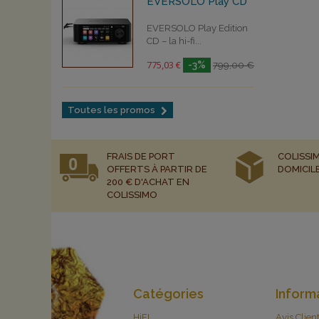
EVERSOLO Play CD
EVERSOLO Play Edition
CD – la hi-fi...
775,03 €
-3%
799,00 €
Toutes les promos
FRAIS DE PORT
COLISSIM
OFFERTS À PARTIR DE
DOMICIL
200 € D'ACHAT EN
COLISSIMO
Catégories
Inform
HiFI
Avis Clien