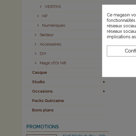
VERITAS
Ce magasin vou
HP
fonctionnalités
Numériques
réseaux sociaux
réseaux sociau
Secteur
implications a
Accessoires
Conf
DIY
Magic d'Or Hifi
Casque
Studio
Occasions
Packs Quinzaine
Bons plans
PROMOTIONS