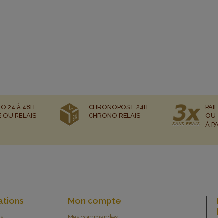
O 24 À 48H
CHRONOPOST 24H
PAI
E OU RELAIS
CHRONO RELAIS
OU 
À P
ations
Mon compte
ts
Mes commandes