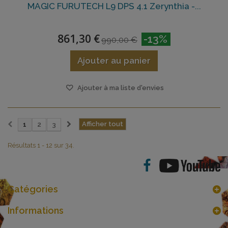
MAGIC FURUTECH L9 DPS 4.1 Zerynthia -...
861,30 €
-13%
990,00 €
Ajouter au panier
Ajouter à ma liste d'envies
Afficher tout
1
2
3
Résultats 1 - 12 sur 34.
Catégories
Informations