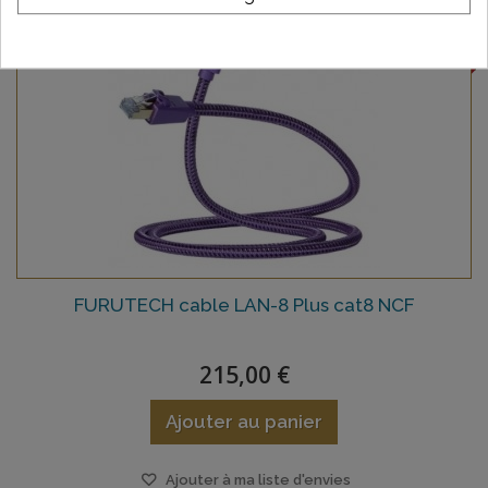
PROMO !
FURUTECH cable LAN-8 Plus cat8 NCF
215,00 €
Ajouter au panier
Ajouter à ma liste d'envies