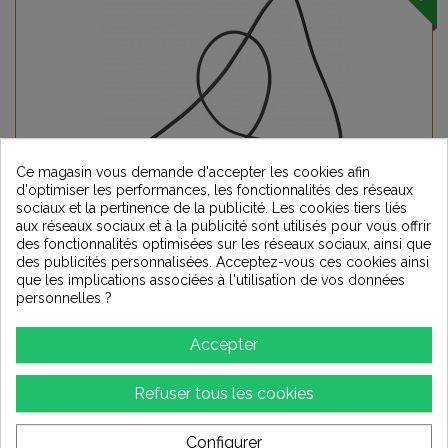
Ce magasin vous demande d'accepter les cookies afin
d'optimiser les performances, les fonctionnalités des réseaux
sociaux et la pertinence de la publicité. Les cookies tiers liés
aux réseaux sociaux et à la publicité sont utilisés pour vous offrir
SYNERGISTIC RESEARCH PINK Power Cable
des fonctionnalités optimisées sur les réseaux sociaux, ainsi que
des publicités personnalisées. Acceptez-vous ces cookies ainsi
que les implications associées à l'utilisation de vos données
personnelles ?
212,43 €
-3%
219,00 €
Accepter
Ajouter au panier
Refuser tous les cookies
Ajouter à ma liste d'envies
Configurer