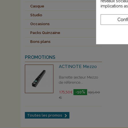
réseaux sociau
implications a
Casque
Studio
Conf
Occasions
Packs Quinzaine
Bons plans
PROMOTIONS
ACTINOTE Mezzo
Barrette secteur Mezzo
de référence...
175,50 €
-10%
195,00
€
Toutes les promos