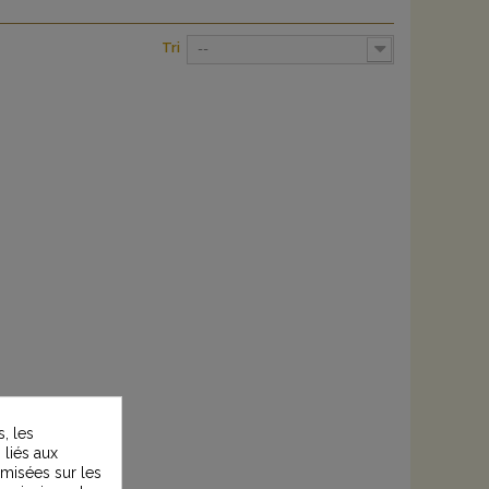
Tri
--
, les
 liés aux
timisées sur les