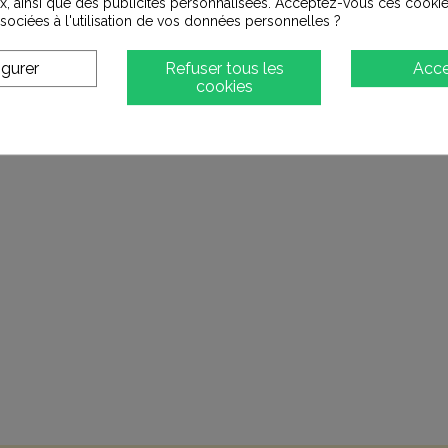
x, ainsi que des publicités personnalisées. Acceptez-vous ces cookie
ssociées à l'utilisation de vos données personnelles ?
Ajouter à ma liste d'envies
igurer
Refuser tous les
Acce
cookies