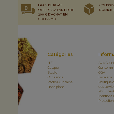
FRAIS DE PORT
COLISSIM
OFFERTS À PARTIR DE
DOMICIL
200 € D'ACHAT EN
COLISSIMO
Catégories
Inform
HiFI
Avis Clien
Casque
Qui somm
Studio
CGV
Occasions
Livraison
Packs Quinzaine
Politique 
des servic
Bons plans
YouTube A
Mentions 
Protectio