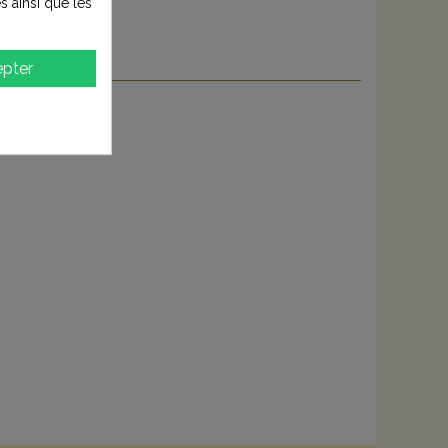
s ainsi que les
pter