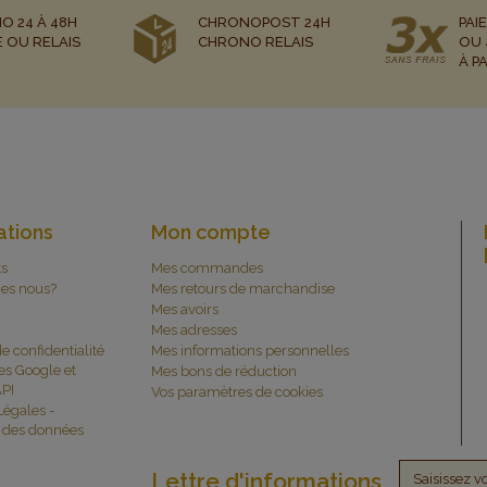
O 24 À 48H
CHRONOPOST 24H
PAI
E OU RELAIS
CHRONO RELAIS
OU 
À P
ations
Mon compte
ts
Mes commandes
es nous?
Mes retours de marchandise
Mes avoirs
Mes adresses
de confidentialité
Mes informations personnelles
es Google et
Mes bons de réduction
PI
Vos paramètres de cookies
Légales -
n des données
Lettre d'informations