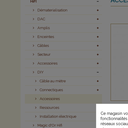
HiFI
Dématerialisation
DAC
Amplis
Enceintes
Câbles
Secteur
Accessoires
DIY
Câble au mètre
Connectiques
Accessoires
Furu
Ressources
Ce magasin vou
Installation électrique
fonctionnalités
réseaux sociaux
Magic d'Or Hifi