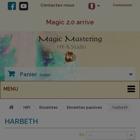
Contactez-nous
Connexion
Magic 2.0 arrive
Panier
(vide)
MENU
HiFI
Enceintes
Enceintes passives
Harbeth
HARBETH
Tri
--