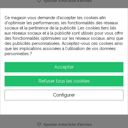
Ajouter à ma liste d'envies
Ce magasin vous demande d'accepter les cookies afin
d'optimiser les performances, les fonctionnalités des réseaux
sociaux et la pertinence de la publicité. Les cookies tiers liés
aux réseaux sociaux et à la publicité sont utilisés pour vous offrir
des fonctionnalités optimisées sur les réseaux sociaux, ainsi que
des publicités personnalisées. Acceptez-vous ces cookies ainsi
que les implications associées à l'utilisation de vos données
personnelles ?
Accepter
Refuser tous les cookies
VOVOX Sonorus Direct S Jack 6,35 /XLRM
Configurer
87,00 €
Ajouter à ma liste d'envies