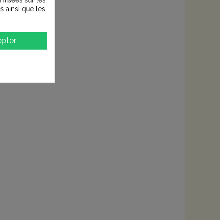
s ainsi que les
pter