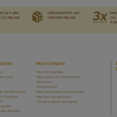
O 24 À 48H
CHRONOPOST 24H
PAI
E OU RELAIS
CHRONO RELAIS
OU 
À P
ations
Mon compte
ts
Mes commandes
es nous?
Mes retours de marchandise
Mes avoirs
Mes adresses
de confidentialité
Mes informations personnelles
es Google et
Mes bons de réduction
PI
Vos paramètres de cookies
Légales -
n des données