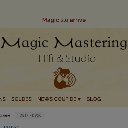
Magic 2.0 arrive
NS
SOLDES
NEWS COUP DE ♥
BLOG
tipaire
DB25 - DB25
- DB25