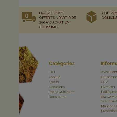
FRAIS DE PORT
COLISSIM
OFFERTS À PARTIR DE
DOMICIL
200 € D'ACHAT EN
COLISSIMO
Catégories
Inform
HiFI
Avis Clien
Casque
Qui somm
Studio
CGV
Occasions
Livraison
Packs Quinzaine
Politique 
des servic
Bons plans
YouTube A
Mentions 
Protectio