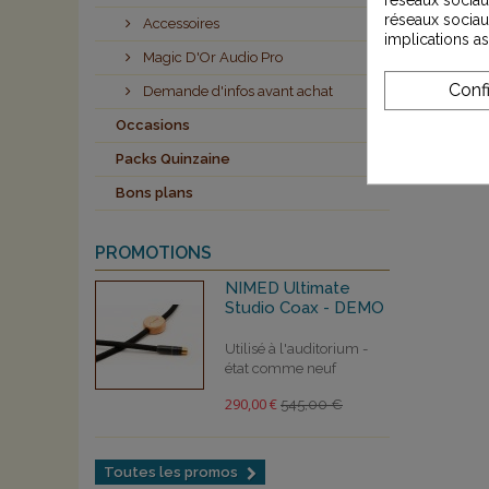
réseaux sociau
Accessoires
implications a
Magic D'Or Audio Pro
Conf
Demande d'infos avant achat
Occasions
Packs Quinzaine
Bons plans
PROMOTIONS
NIMED Ultimate
Studio Coax - DEMO
Utilisé à l'auditorium -
état comme neuf
290,00 €
545,00 €
Toutes les promos