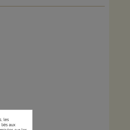
, les
 liés aux
timisées sur les