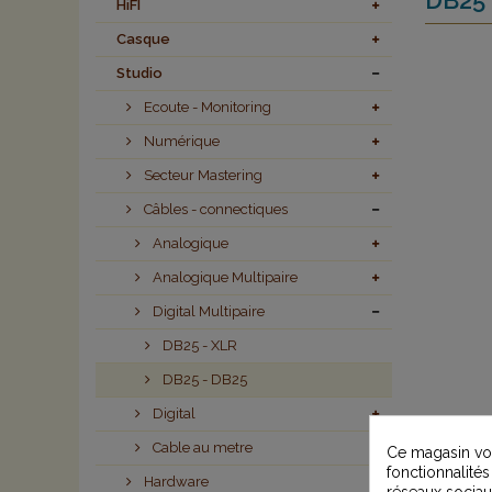
HiFI
Casque
Studio
Ecoute - Monitoring
Numérique
Secteur Mastering
Câbles - connectiques
Analogique
Analogique Multipaire
Digital Multipaire
DB25 - XLR
DB25 - DB25
Digital
Cable au metre
Ce magasin vou
fonctionnalités
Hardware
réseaux sociaux