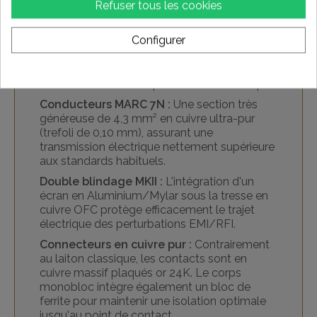
Refuser tous les cookies
fondamental pour permettre à vos
électroniques de s'exprimer pleinement. Le
Configurer
Ricable Magnus Power MKII a été conçu pour
fournir une énergie propre et stable, en
s'appuyant sur des solutions techniques
dérivées des séries supérieures de la marque :
Conducteurs MARC 7N :
Une section très
généreuse de 4,3 mm² en cuivre ultra-pur
(trefoli de 0,10 mm), assurant une
transmission électrique nettement supérieure
aux standards habituels.
Double blindage MKII :
L'intégration d'un
écran en Aluminium/Mylar sous la tresse en
cuivre OFC protège efficacement le trajet
électrique des perturbations EMI/RFI.
Connecteurs en cuivre pur :
Contrairement
au laiton classique, les contacts sont en
cuivre massif plaqués or 24K. Le corps
monobloc intègre également un bloc de
ferrite pour maintenir une isolation optimale
jusqu'au point de contact.