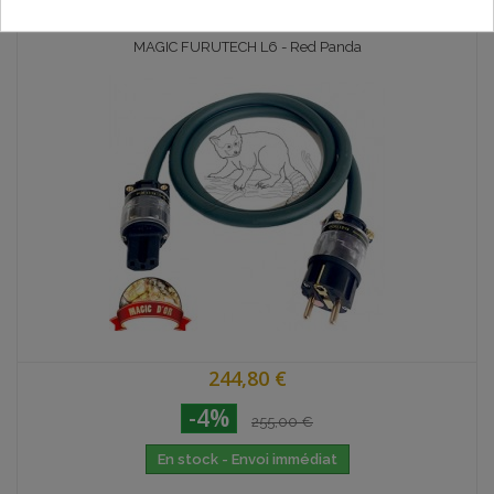
MAGIC FURUTECH L6 - Red Panda
244,80 €
-4%
255,00 €
En stock - Envoi immédiat