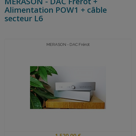
MERASON - DAC Frérot +
Alimentation POW1 + câble
secteur L6
MERASON - DAC Frérot
1 520,00 €