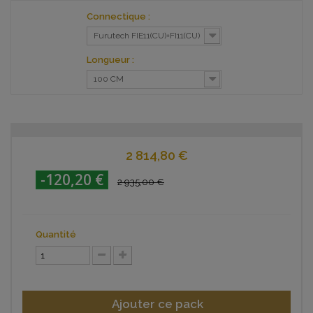
Connectique :
Furutech FIE11(CU)+FI11(CU)
Longueur :
100 CM
2 814,80 €
-120,20 €
2 935,00 €
Quantité
Ajouter ce pack