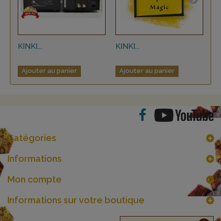
KINKI...
KINKI...
KI
Ajouter au panier
Ajouter au panier
A
Catégories
Informations
Mon compte
Informations sur votre boutique