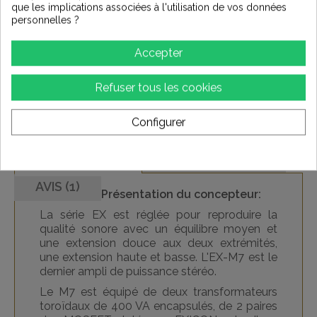
que les implications associées à l'utilisation de vos données
personnelles ?
Accepter
Refuser tous les cookies
Configurer
SPÉCIFICATIONS
DESCRIPTION
AVIS (1)
Présentation du concepteur:
La série EX est réglée pour reproduire la
qualité sonore avec un équilibre moyen et
une extension douce aux deux extrémités,
une extension haute et basse.
L'EX-M7 est le
dernier ampli de puissance stéréo.
Le M7 est équipé de deux transformateurs
toroïdaux de 400 VA encapsulés, de 2 paires