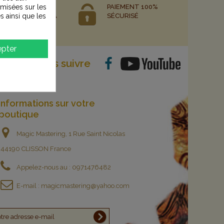
EMENT EN 3 FOIS
PAIEMENT 100%
timisées sur les
4 FOIS AVEC ALMA
SÉCURISÉ
s ainsi que les
ARTIR DE 400€
pter
Nous suivre
Informations sur votre
boutique
Magic Mastering, 1 Rue Saint Nicolas
44190 CLISSON France
Appelez-nous au :
0971476482
E-mail :
magicmastering@yahoo.com