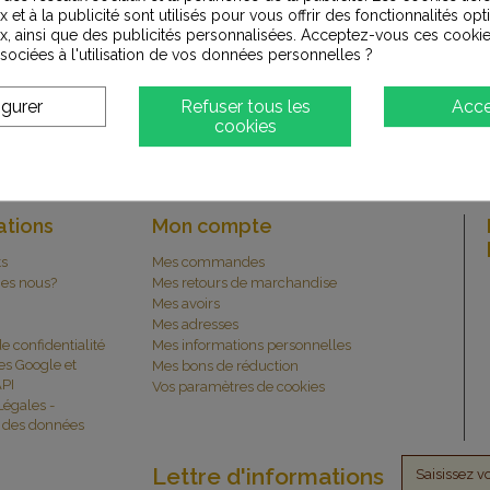
O 24 À 48H
CHRONOPOST 24H
PAI
 et à la publicité sont utilisés pour vous offrir des fonctionnalités op
E OU RELAIS
CHRONO RELAIS
OU 
x, ainsi que des publicités personnalisées. Acceptez-vous ces cookie
À P
ssociées à l'utilisation de vos données personnelles ?
igurer
Refuser tous les
Acce
cookies
ations
Mon compte
ts
Mes commandes
es nous?
Mes retours de marchandise
Mes avoirs
Mes adresses
de confidentialité
Mes informations personnelles
es Google et
Mes bons de réduction
PI
Vos paramètres de cookies
Légales -
n des données
Lettre d'informations