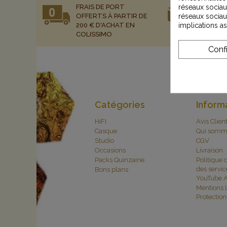
FRAIS DE PORT
COLISSIM
réseaux sociaux
OFFERTS À PARTIR DE
DOMICIL
réseaux sociau
200 € D'ACHAT EN
implications a
COLISSIMO
Conf
Catégories
Inform
HiFI
Avis Clien
Casque
Qui somm
Studio
CGV
Occasions
Livraison
Packs Quinzaine
Politique 
des servic
Bons plans
YouTube A
Mentions 
Protectio